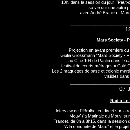
19h, dans la session du jour "Peut-o
sa vie sur une autre p
avec André Brahic et Marc 
__________________
1
Mars Society - P
Projection en avant première du 
Giulia Grossmann "Mars Society - P
au Ciné 104 de Pantin dans le c
festival de courts métrages « Coté C
Les 2 maquettes de base et colonie mart
visibles dans 
__________________
07 
Radio Le
Interview de P.Brulhet en direct sur la r
Mouv' (la Matinale du Mouv' su
France), de 8h à 8h15, dans la session 
"A la conquète de Mars" et le proje