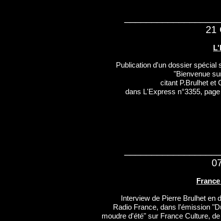
_________________
21 
L'
Publication d'un dossier spécial
"Bienvenue sur
citant P.Brulhet et 
dans L'Express n°3355, page 
_________________
0
France
Interview de Pierre Brulhet en d
Radio France, dans l'émission "D
moudre d'été" sur France Culture, d