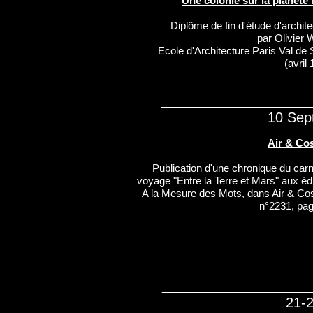
Une colonie sur la planète
Diplôme de fin d'étude d'archit
par Olivier 
Ecole d'Architecture Paris Val de 
(avril
___________________
10 Sep
Air & C
Publication d'une chronique du car
voyage "Entre la Terre et Mars" aux éd
A la Mesure des Mots, dans Air & C
n°2231, pag
___________________
21-