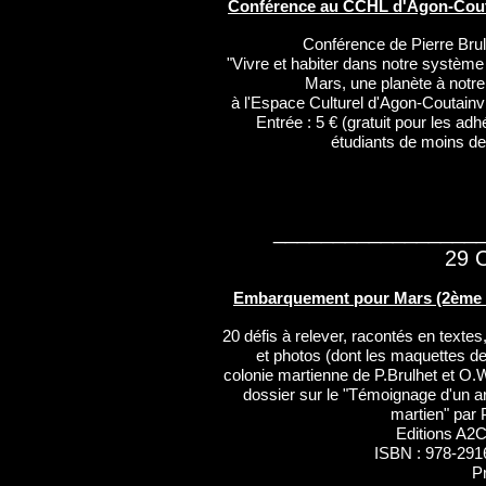
Conférence au CCHL d'Agon-Couta
Conférence de Pierre Brul
"Vivre et habiter dans notre système 
Mars, une planète à notre
à l'Espace Culturel d'Agon-Coutainvi
Entrée : 5 € (gratuit pour les adh
étudiants de moins de
_________________
29 
Embarquement pour Mars (2ème é
20 défis à relever, racontés en texte
et photos (dont les maquettes de
colonie martienne de P.Brulhet et O.W
dossier sur le "Témoignage d'un a
martien" par 
Editions A2
ISBN : 978-29
Pr