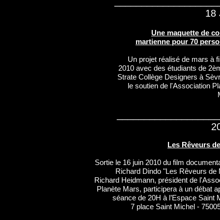
___________________
Planète Mars, il se distingua en février
pour sa participation à la MDRS 43
18 
l'équipage francophone dans le dése
l'Utah. On retiendra sa gentillesse
Une maquette de co
enthousiasme et son courage même da
martienne pour 70 pers
maladie. Tes amis "martiens" te sa
Jér
Un projet réalisé de mars à fi
2010 avec des étudiants de 2è
Strate Collège Designers à Sèvr
le soutien de l'Association P
__________________
2
Les Rêveurs d
Sortie le 16 juin 2010 du film document
Richard Dindo "Les Rêveurs de 
Richard Heidmann, président de l'Assoc
Planète Mars, participera à un débat a
séance de 20H à l’Espace Saint M
7 place Saint Michel - 7500